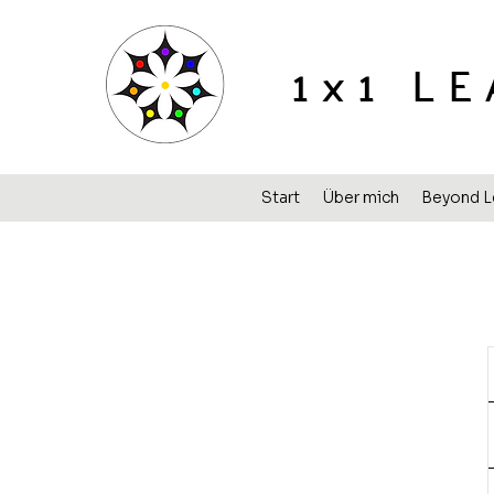
1x1 L
Start
Über mich
Beyond L