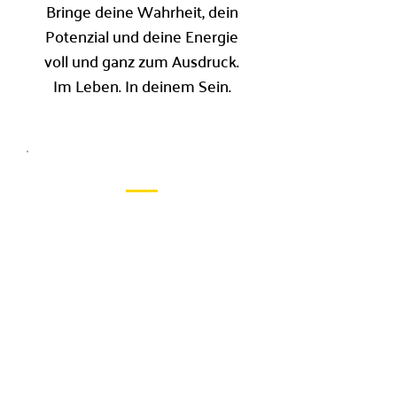
Bringe deine Wahrheit, dein
Potenzial und deine Energie
voll und ganz zum Ausdruck.
Im Leben. In deinem Sein.
integriert.
Erkenne deine wahre Kraft,
stärke die Verbindung zu ihr
und gestalte deine eigene
Geschichte - mutig und
lebendig.