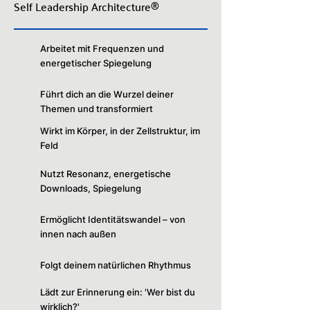
die Zellebene
Self Leadership Architecture®
Zielsetzung
Arbeitet mit Frequenzen und
energetischer Spiegelung
Klassisch
:
will Probleme lösen und Leistung
verbessern
Führt dich an die Wurzel deiner
SLA
:
erinnert dich an deine ursprüngliche
Themen und transformiert
Signatur und innere Freiheit
Wirkt im Körper, in der Zellstruktur, im
Feld
Methodik
Nutzt Resonanz, energetische
Downloads, Spiegelung
Klassisch
:
arbeitet mit Tools, Modellen,
Gesprächstechniken
Ermöglicht Identitätswandel – von
SLA
:
nutzt Resonanz, Intuition, Downloads,
innen nach außen
Spiegelwirkung
Folgt deinem natürlichen Rhythmus
Tiefe der Veränderung
Lädt zur Erinnerung ein: 'Wer bist du
wirklich?'
Klassisch
:
Veränderung von Verhalten &