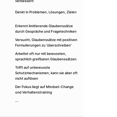
verbessern
sondern im ganzen System – Körper,
Emotionen, Zellen und Feld.
Denkt in Problemen, Lösungen, Zielen
Sie erinnert dich an deine ursprüngliche
Signatur und führt dich in deine wahre
Erkennt limitierende Glaubenssätze
Identität zurück. Das ist der entscheidende
durch Gespräche und Fragetechniken
Unterschied – und mein USP.
Versucht, Glaubenssätze mit positiven
Ebene der Arbeit
Formulierungen zu 'überschreiben'
Klassisch
:
Mental & Verhalten
Arbeitet oft nur mit bewussten,
SLA
:
Energetisch, körperlich &
sprachlich greifbaren Glaubenssätzen
identitätsbasiert
Trifft auf unbewusste
Schutzmechanismen, kann sie aber oft
nicht auflösen
Umgang mit Glaubenssätzen
Der Fokus liegt auf Mindset-Change
Klassisch
:
erkennt und reframed bewusste
und Verhaltenstraining
Glaubenssätze
...
SLA
:
löst auch unbewusste
Schutzprogramme und wandelt sie bis in