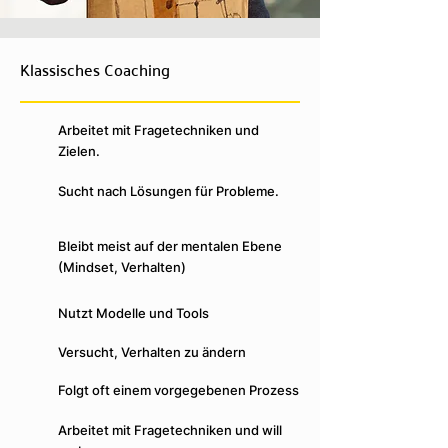
Warum dieser Unterschied
Klassisches Coaching
entscheidend ist!
Klassisches Coaching verändert
Arbeitet mit Fragetechniken und
dein Denken – Self Leadership
Zielen.
Architecture® verändert dein
Sucht nach Lösungen für Probleme.
ganzes Sein.
Bleibt meist auf der mentalen Ebene
Klassisches Coaching kann wertvolle
(Mindset, Verhalten)
Impulse geben – bleibt jedoch oft auf der
mentalen Ebene stehen. Es trainiert
Verhalten, verändert Gedanken und sucht
Nutzt Modelle und Tools
nach Lösungen für Probleme. Doch
tieferliegende Prägungen, unbewusste
Versucht, Verhalten zu ändern
Schutzprogramme oder energetische
Blockaden bleiben meist unangetastet.
Folgt oft einem vorgegebenen Prozess
Genau hier setzt die Self Leadership
Arbeitet mit Fragetechniken und will
Architecture® an: Sie wirkt nicht nur im Kopf,