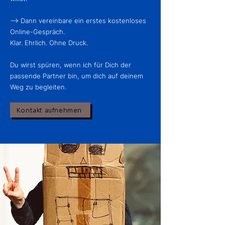
--> Dann vereinbare ein erstes kostenloses
Online-Gespräch.
​Klar. Ehrlich. Ohne Druck.
Du wirst spüren, wenn ich für Dich der
passende Partner bin, um dich auf deinem
Weg zu begleiten.
Kontakt aufnehmen