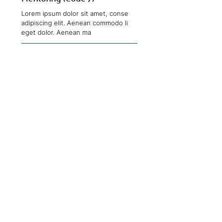
Lorem ipsum dolor sit amet, conse
adipiscing elit. Aenean commodo li
eget dolor. Aenean ma
Erkunden
Vorträge & Events
Lorem ipsum dolor sit amet, conse
adipiscing elit. Aenean commodo li
eget dolor. Aenean ma